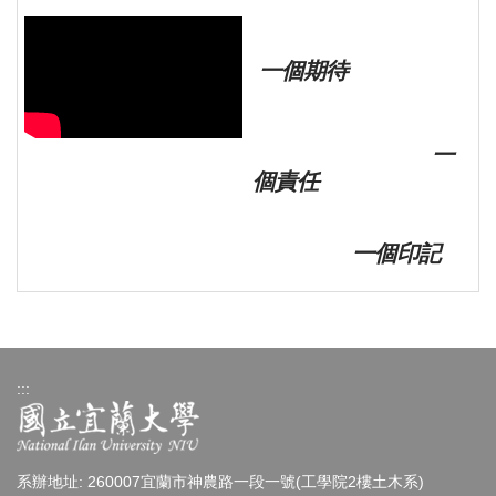
一個期待
一
個責任
一個印記
:::
系辦地址: 260007宜蘭市神農路一段一號(工學院2樓土木系)