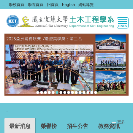
跳
:::
學校首頁
學院首頁
回首頁
English
網站導覽
到
主
要
內
容
區
:::
更多...
最新消息
榮譽榜
招生公告
教務資訊