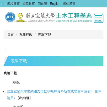
跳
:::
學校首頁
學院首頁
回首頁
English
網站導覽
到
主
要
內
容
區
首頁
系務行政
表單下載
:::
表單下載
表格下載
校級
國立宜蘭大學出納組支付款項帳戶資料新增或變更申請表(一般申
請用)
【出納組】