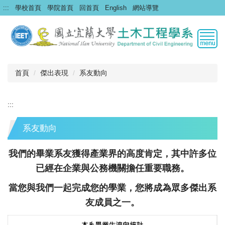
跳
:::
學校首頁
學院首頁
回首頁
English
網站導覽
到
主
要
內
容
區
首頁
傑出表現
系友動向
:::
系友動向
我們的畢業系友獲得產業界的高度肯定，其中許多位
已經在企業與公務機關擔任重要職務。
當您與我們一起完成您的學業，您將成為眾多傑出系
友成員之一。