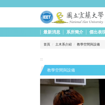
跳
到
主
要
內
容
最新消息
系所簡介
傑出表
區
首頁
土木系介紹
教學空間與設備
:::
教學空間與設備