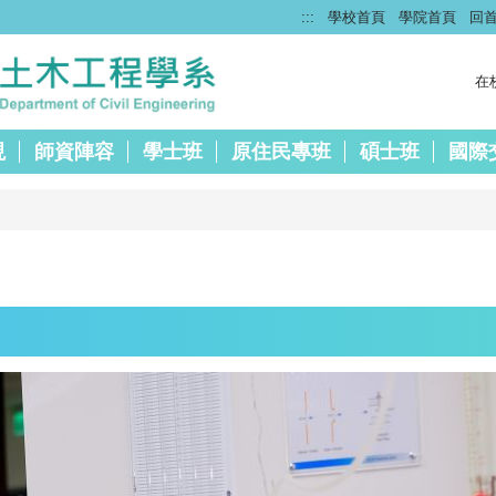
:::
學校首頁
學院首頁
回
在
現
師資陣容
學士班
原住民專班
碩士班
國際