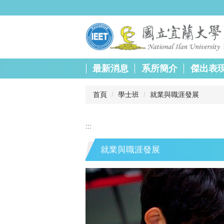
跳
到
主
要
內
容
最新消息
系所簡介
傑出表
區
首頁
學士班
就業與職涯發展
:::
就業與職涯發展