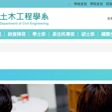
:::
學校首頁
學院首頁
回
在
現
師資陣容
學士班
原住民專班
碩士班
國際