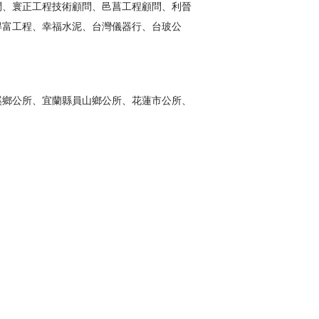
問、寰正工程技術顧問、邑菖工程顧問、利晉
得富工程、幸福水泥、台灣儀器行、台玻公
溪鄉公所、宜蘭縣員山鄉公所、花蓮市公所、