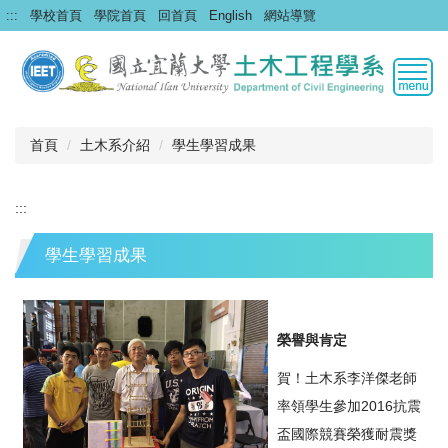
跳
:::
學校首頁
學院首頁
回首頁
English
網站導覽
到
主
要
內
容
區
首頁
土木系介紹
學生學習成果
:::
學生學習成果
榮譽與肯定
賀！土木系李洋傑老師
率領學生參加2016抗震
盃國際競賽榮獲耐震獎