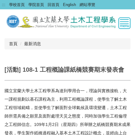
跳
:::
學校首頁
學院首頁
回首頁
English
網站導覽
到
主
要
內
容
區
首頁
最新消息
[活動] 108-1 工程概論課紙橋競賽期末發表會
國立宜蘭大學土木工程學系為達到學用合一，理論與實務接軌，大
一課程規劃以基石課程為主，利用工程概論課程，使學生了解土木
工程領域範疇，並使學生了解面對全球氣候及環境變遷，土木工程
師所需具備之願景及面對處理天災之態度，同時加強學生工程倫理
之工程師信念。109年1月2日（星期四）所舉辦之紙橋競賽期末成果
發表，學生製作紙橋過程融入基本土木工程設計概念，並經由上台