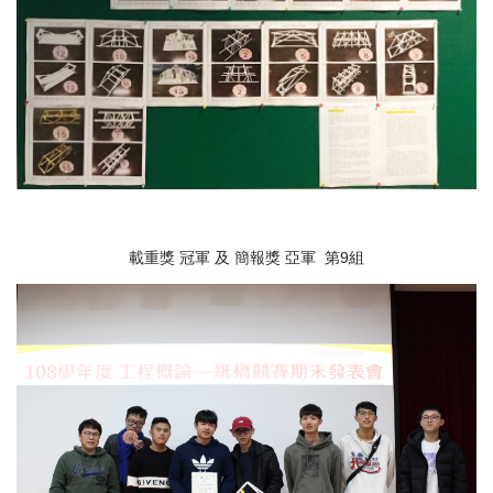
載重獎 冠軍 及 簡報獎 亞軍 第9組