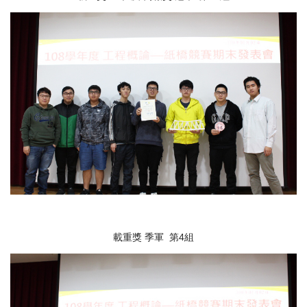
載重獎 季軍 第4組