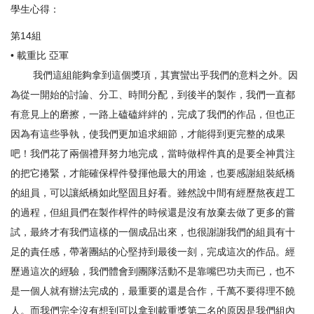
學生心得：
第14組
• 載重比 亞軍
我們這組能夠拿到這個獎項，其實蠻出乎我們的意料之外。因
為從一開始的討論、分工、時間分配，到後半的製作，我們一直都
有意見上的磨擦，一路上磕磕絆絆的，完成了我們的作品，但也正
因為有這些爭執，使我們更加追求細節，才能得到更完整的成果
吧！我們花了兩個禮拜努力地完成，當時做桿件真的是要全神貫注
的把它捲緊，才能確保桿件發揮他最大的用途，也要感謝組裝紙橋
的組員，可以讓紙橋如此堅固且好看。雖然說中間有經歷熬夜趕工
的過程，但組員們在製作桿件的時候還是沒有放棄去做了更多的嘗
試，最終才有我們這樣的一個成品出來，也很謝謝我們的組員有十
足的責任感，帶著團結的心堅持到最後一刻，完成這次的作品。經
歷過這次的經驗，我們體會到團隊活動不是靠嘴巴功夫而已，也不
是一個人就有辦法完成的，最重要的還是合作，千萬不要得理不饒
人。而我們完全沒有想到可以拿到載重獎第二名的原因是我們組內