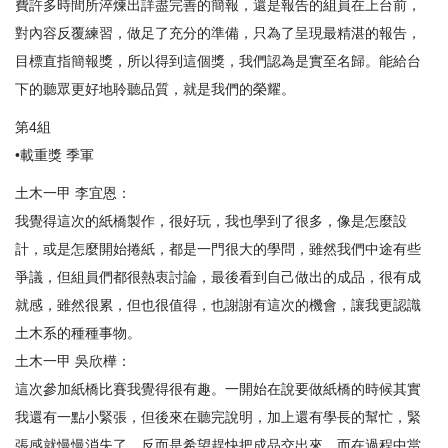
費許多時間所淬煉出詳盡完善的簡報，還是報告的組員在上台前，
對內容反覆練習，做足了充分的準備，只為了呈現最精湛的報告，
目標直指簡報獎，所以得到這個獎，我們認為是實至名歸。能給台
下的聽眾更好地聆聽品質，就是我們的榮耀。
第4組
•載重獎 季軍
土木一甲 李宜恩：
我覺得這次的紙橋製作，很好玩，我也學到了很多，像是怎麼設
計，或是怎麼開始捲紙，都是一門很大的學問，雖然我們中途有些
爭議，但組員們都很熱衷討論，最後看到自己做出的成品，很有成
就感，雖然很累，但也很值得，也謝謝有這次的機會，讓我更認識
土木系的種種事物。
土木一甲 吳欣樺：
這次參加紙橋比賽我覺得很有趣。一開始在說要做紙橋的時候其實
我還有一點小緊張，但後來在聽完說明，加上還有學長的幫忙，緊
張感就慢慢消失了，反而是希望趕快把成品交出來。而在過程中當