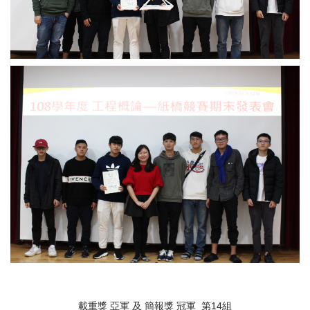
載重獎 亞軍 及 簡報獎 冠軍 第14組