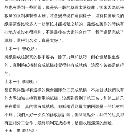
然也有遇到一些問題，像是第一版的草圖太過複雜，後來因為紙張
數量的限制和製作困難，才會變成現在這個樣子，還有長度最長的
紙捲需要比較多人一起幫忙才能捲緊之類的，雖然在製作的時候有
些地方並沒有很順利，不過最後在大家的合作下，我們還是完成了
紙橋，還得到名次，真是太好了。
土木一甲 曾心妤：
將紙捲成柱狀真的很不容易，除了力氣和技巧，耐心也是很重要
的，直到將紙捲黏合成紙橋後覺得好有成就感，這麼辛苦都是值得
的。
土木一甲 李珮甄：
當初覺得難得有這樣的機會團隊分工完成紙橋，不如就以我們限有
的力學知識去挑戰耐重的紙橋，沒想到得到了第三名，和第二組只
差在重量，真的很有成就感。做紙橋遇到最大的困難是一開始材料
不夠，我們只好一次次的修改設計圖，但除這點外，我們的組員都
有互相分工合作，最終順利完成紙橋，是個收穫滿滿的經驗。
土木一甲 蘇郁涵：