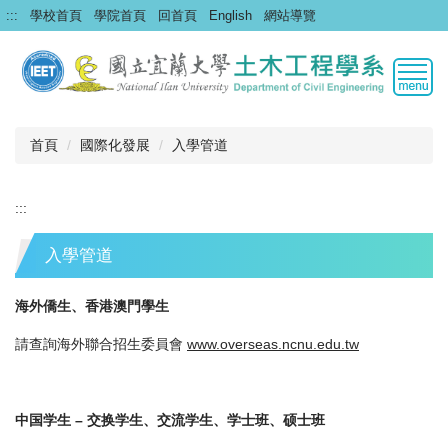
跳
:::
學校首頁
學院首頁
回首頁
English
網站導覽
到
主
要
內
容
區
首頁
國際化發展
入學管道
:::
入學管道
海外僑生、香港澳門學生
請查詢海外聯合招生委員會
www.overseas.ncnu.edu.tw
中国学生 – 交换学生、交流学生、学士班、硕士班