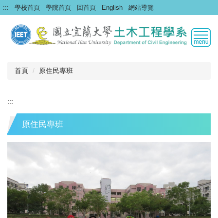
跳
:::
學校首頁
學院首頁
回首頁
English
網站導覽
到
主
要
內
容
區
首頁
原住民專班
:::
原住民專班