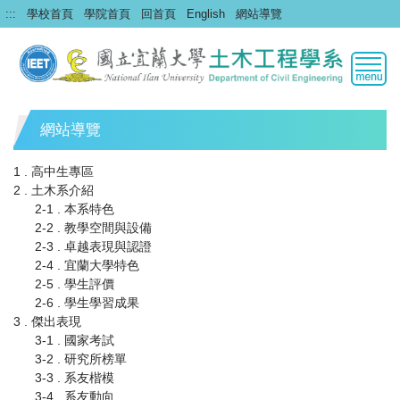
跳
:::
學校首頁
學院首頁
回首頁
English
網站導覽
到
主
要
內
容
區
網站導覽
1 . 高中生專區
2 . 土木系介紹
2-1 . 本系特色
2-2 . 教學空間與設備
2-3 . 卓越表現與認證
2-4 . 宜蘭大學特色
2-5 . 學生評價
2-6 . 學生學習成果
3 . 傑出表現
3-1 . 國家考試
3-2 . 研究所榜單
3-3 . 系友楷模
3-4 . 系友動向