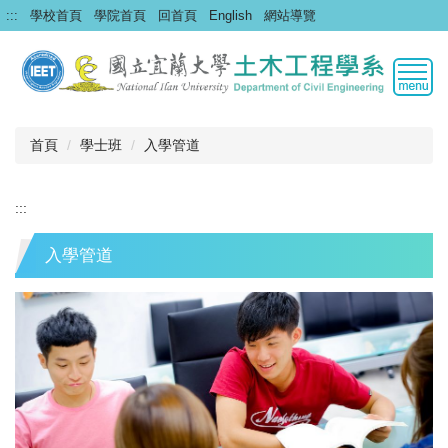
跳
:::
學校首頁
學院首頁
回首頁
English
網站導覽
到
主
要
內
容
區
首頁
學士班
入學管道
:::
入學管道