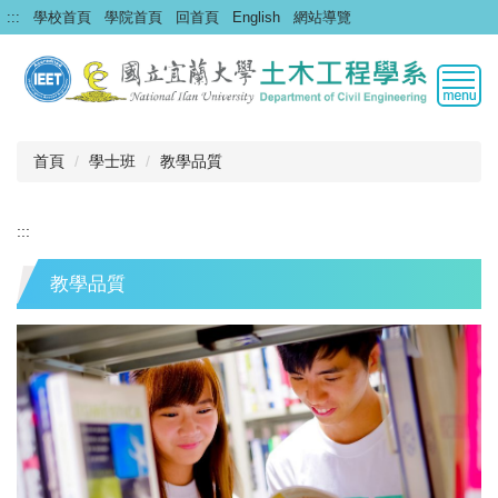
跳
:::
學校首頁
學院首頁
回首頁
English
網站導覽
到
主
要
內
容
區
首頁
學士班
教學品質
:::
教學品質