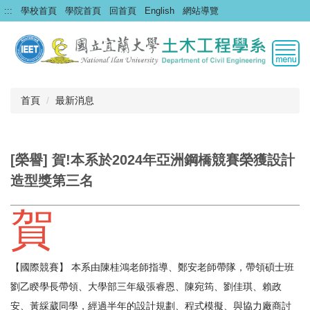
跳
:::
學校首頁
學院首頁
回首頁
English
網站導覽
到
主
要
內
容
區
首頁
最新消息
[榮譽] 賀!本系於2024年亞洲鋼橋競賽榮獲設計
造型獎第三名
賀
【國際競賽】 本系由陳桂鴻老師指導、鄭安老師帶隊，帶領碩士班
劉乙睽學長帶領、大學部三年級張睿恩、陳宛筠、劉佳琪、賴政
安、黃綵葳同學，經過半年的設計規劃、程式模擬、與協力廠商討