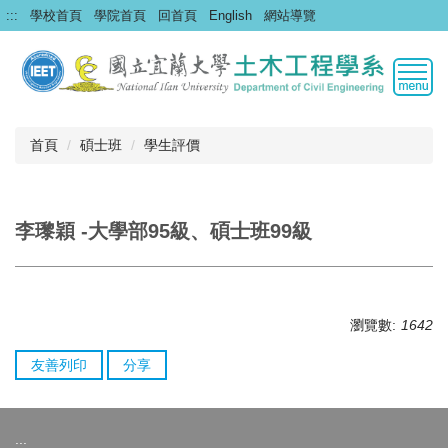
跳
:::
學校首頁
學院首頁
回首頁
English
網站導覽
到
主
要
內
容
區
首頁
碩士班
學生評價
李瓈穎 -大學部95級、碩士班99級
瀏覽數:
1642
友善列印
分享
:::