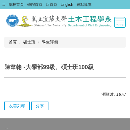
跳
:::
學校首頁
學院首頁
回首頁
English
網站導覽
到
主
要
內
容
區
首頁
碩士班
學生評價
陳韋翰 -大學部99級、碩士班100級
瀏覽數:
1678
友善列印
分享
:::