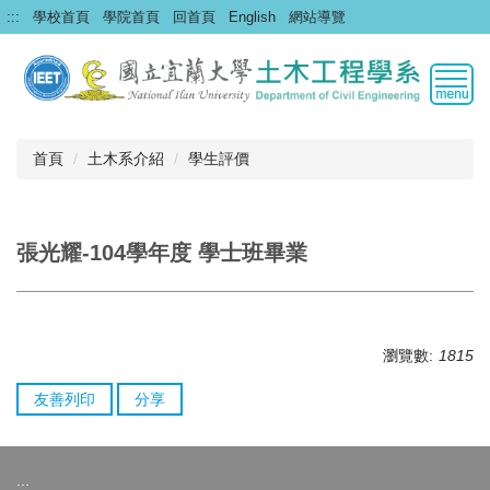
跳
:::
學校首頁
學院首頁
回首頁
English
網站導覽
到
主
要
內
容
區
首頁
土木系介紹
學生評價
張光耀-104學年度 學士班畢業
瀏覽數:
1815
友善列印
分享
:::